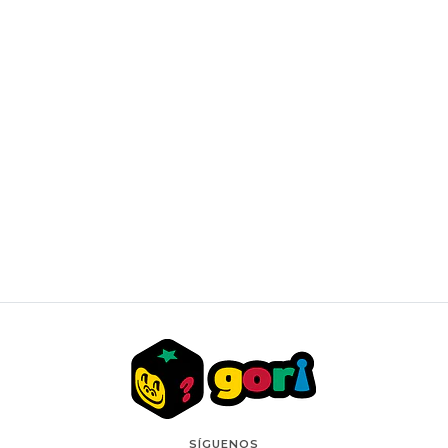
ANDES PROTECTION - 9 POCKET LEATHER CARD
BINDER - BLACK
$22.000 CLP
SÍGUENOS