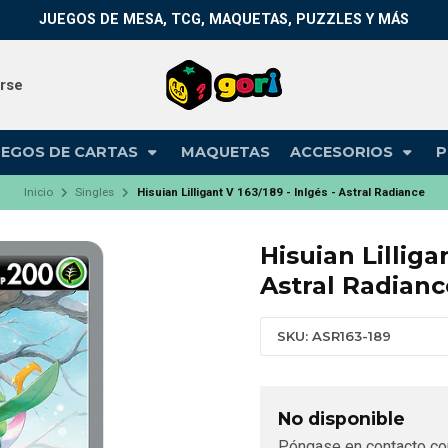
JUEGOS DE MESA, TCG, MAQUETAS, PUZZLES Y MÁS
arse
UEGOS DE CARTAS
MAQUETAS
ACCESORIOS
P
Inicio
Singles
Hisuian Lilligant V 163/189 - Inlgés - Astral Radiance
Hisuian Lilliga
Astral Radianc
SKU: ASR163-189
No disponible
Póngase en contacto co