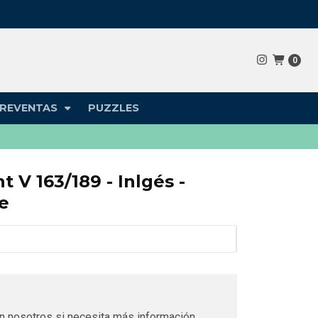
0
REVENTAS
PUZZLES
nt V 163/189 - Inlgés -
e
n nosotros si necesita más información