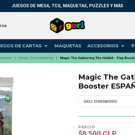
JUEGOS DE MESA, TCG, MAQUETAS, PUZZLES Y MÁS
arse
UEGOS DE CARTAS
MAQUETAS
ACCESORIOS
P
eventas
Magic: The Gathering
Magic The Gathering The Hobbit - Play Boo
Magic The Gat
Booster ESPA
SKU: D56581050
PRECIO
$8.500 CLP