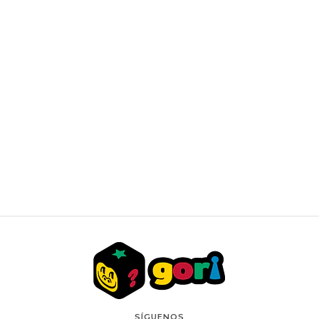
Topload Green
$500 CLP
SÍGUENOS