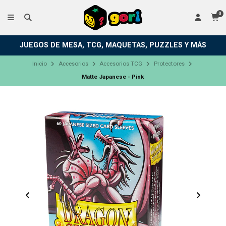
0
JUEGOS DE MESA, TCG, MAQUETAS, PUZZLES Y MÁS
Inicio
Accesorios
Accesorios TCG
Protectores
Matte Japanese - Pink