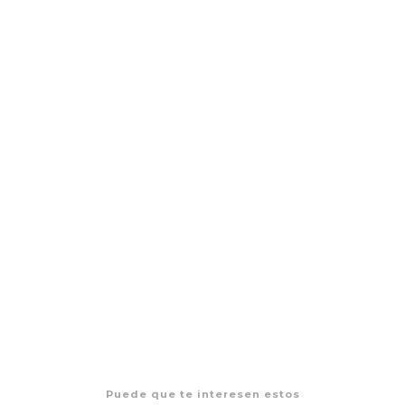
Magic The Gathering The Hobbit - Play Booster
$8.500 CLP
Puede que te interesen estos