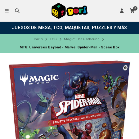
0
JUEGOS DE MESA, TCG, MAQUETAS, PUZZLES Y MÁS
Inicio
TCG
Magic: The Gathering
MTG: Universes Beyond - Marvel Spider-Man - Scene Box