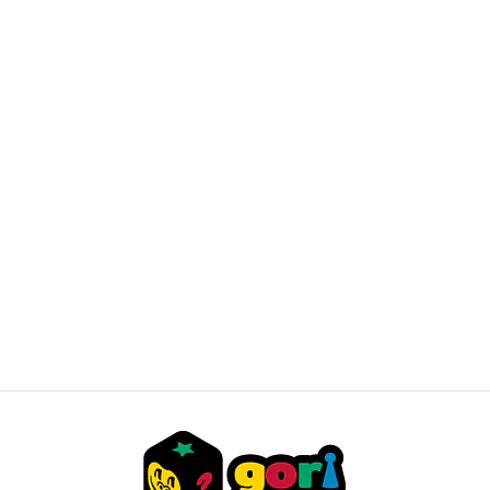
Pokemon TCG - Trainer's Toolkit (2025) - Inglés
$47.990 CLP