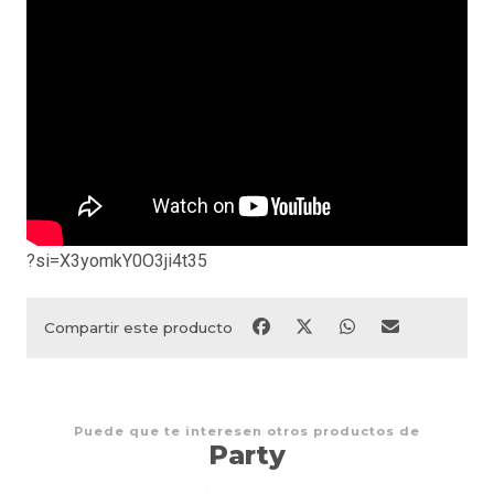
?si=X3yomkY0O3ji4t35
Compartir este producto
Puede que te interesen otros productos de
Party