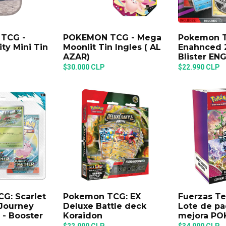
TCG -
POKEMON TCG - Mega
Pokemon 
ty Mini Tin
Moonlit Tin Ingles ( AL
Enahnced 
AZAR)
Blister EN
$30.000 CLP
$22.990 CLP
G: Scarlet
Pokemon TCG: EX
Fuerzas Te
 Journey
Deluxe Battle deck
Lote de p
 - Booster
Koraidon
mejora P