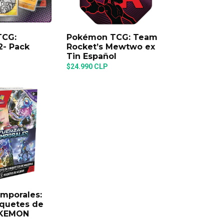
TCG:
Pokémon TCG: Team
2- Pack
Rocket’s Mewtwo ex
G
Tin Español
$24.990 CLP
mporales:
aquetes de
OKEMON