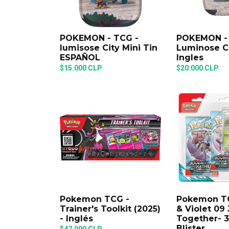
POKEMON - TCG -
POKEMON - 
lumisose City Mini Tin
Luminose Ci
ESPAÑOL
Ingles
$15.000 CLP
$20.000 CLP
Pokemon TCG -
Pokemon TC
Trainer's Toolkit (2025)
& Violet 09
- Inglés
Together- 3
Blister