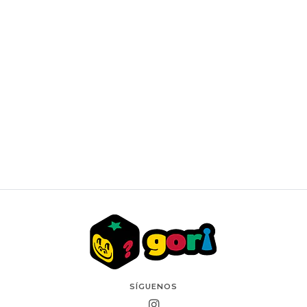
MTG: LORWYN ECLIPSED - PRECONSTRUCTED DECK
- 2 PACK
$51.990 CLP
SÍGUENOS