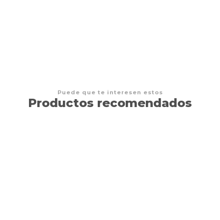
DRAGON SHIELD - MATTE ART SLEEVE - 'KATSU'
$16.000 CLP
Puede que te interesen estos
Productos recomendados