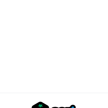
POKEMON TCG - Mega Moonlit Tin Ingles ( AL AZAR)
$30.000 CLP