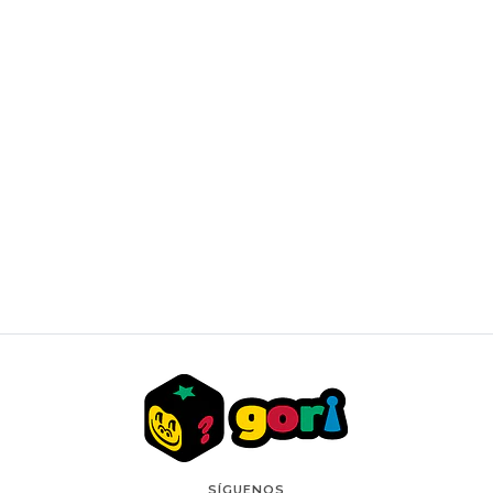
MTG: LORWYN ECLIPSED - DRAFT NIGHT BOX
$119.990 CLP
SÍGUENOS