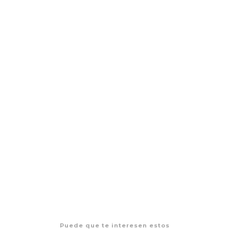
Tinderblox
$11.990 CLP
Puede que te interesen estos