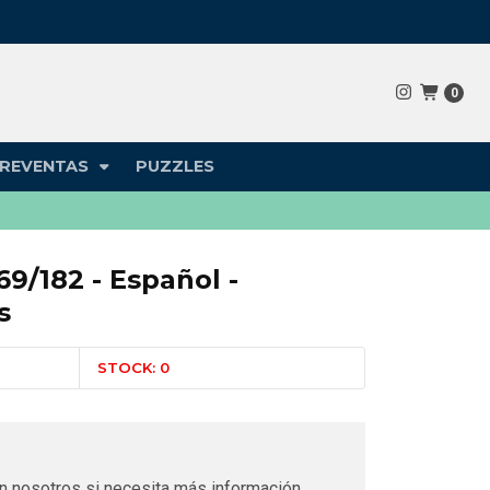
0
REVENTAS
PUZZLES
69/182 - Español -
s
STOCK: 0
n nosotros si necesita más información