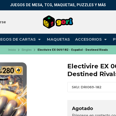
JUEGOS DE MESA, TCG, MAQUETAS, PUZZLES Y MÁS
arse
UEGOS DE CARTAS
MAQUETAS
ACCESORIOS
P
Inicio
Singles
Electivire EX 069/182 - Español - Destined Rivals
Electivire EX 0
Destined Rival
SKU: DRI069-182
Agotado
Póngase en contacto co