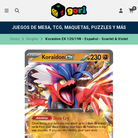
0
JUEGOS DE MESA, TCG, MAQUETAS, PUZZLES Y MÁS
Inicio
Singles
Koraidon EX 125/198 - Español - Scarlet & Violet