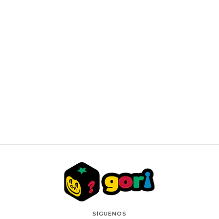
Miniatura Blooming Tea Garden Super Creator -
ROBOTIME
$34.990 CLP
SÍGUENOS