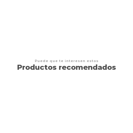
DRAGON SHIELD - MATTE ART SLEEVE - 'KATSU'
$16.000 CLP
Puede que te interesen estos
Productos recomendados