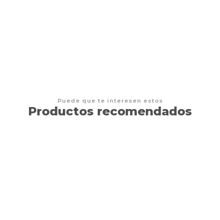
DRAGON SHIELD - MATTE ART SLEEVE - 'KATSU'
$16.000 CLP
Puede que te interesen estos
Productos recomendados