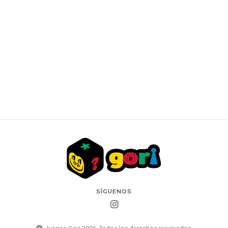
MTG: Aetherdrift Special Bundle (Daño)
$77.390 CLP
SÍGUENOS