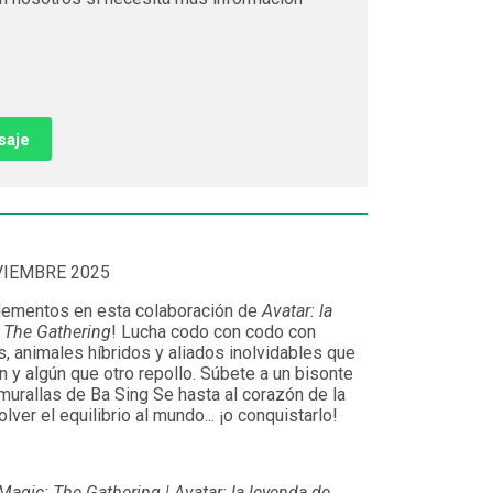
saje
VIEMBRE 2025
elementos en esta colaboración de
Avatar: la
 The Gathering
! Lucha codo con codo con
 animales híbridos y aliados inolvidables que
y algún que otro repollo. Súbete a un bisonte
 murallas de Ba Sing Se hasta al corazón de la
ver el equilibrio al mundo... ¡o conquistarlo!
Magic: The Gathering | Avatar: la leyenda de