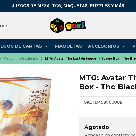
JUEGOS DE MESA, TCG, MAQUETAS, PUZZLES Y MÁS
arse
UEGOS DE CARTAS
MAQUETAS
ACCESORIOS
P
Magic: The Gathering
MTG: Avatar The Last Airbender - Scene Box - The Bla
MTG: Avatar T
Box - The Blac
SKU: D45890000B
Agotado
Póngase en contacto co