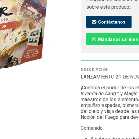
sobre este producto.
Contáctanos
Mándanos un men
DESCRIPCIÓN
LANZAMIENTO 21 DE NO
¡Controla el poder de los 
leyenda de Aang
™ y
Magic:
maestros de los elementos,
empuñan espadas, búmeran 
del cielo y viaja desde las
Nación del Fuego para devol
Contenido:
3 sobres de juego de