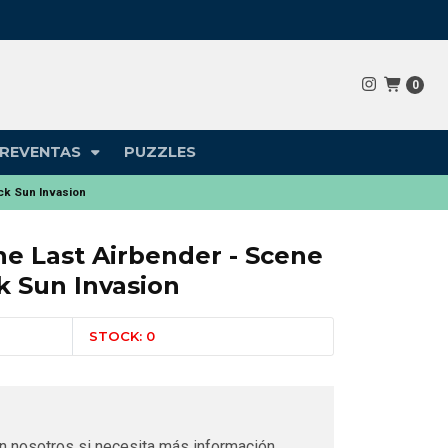
0
REVENTAS
PUZZLES
ck Sun Invasion
he Last Airbender - Scene
k Sun Invasion
STOCK: 0
n nosotros si necesita más información