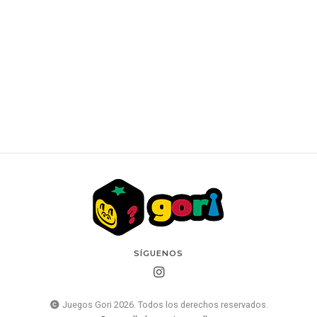
Secrets of Strixhaven – Commander Deck – Lorehold
Spirit(INGLES)
$59.990 CLP
$64.990 CLP
SÍGUENOS
Juegos Gori 2026. Todos los derechos reservados.