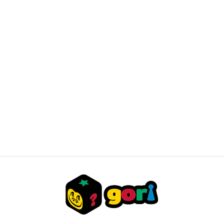
Magic: The Gathering – Marvel's Spider-Man Gift
Bundle
$129.990 CLP