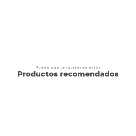
POKEMON - TCG - lumisose City Mini Tin ESPAÑOL
$15.000 CLP
Puede que te interesen estos
Productos recomendados