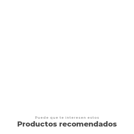
POKEMON - TCG - lumisose City Mini Tin ESPAÑOL
$15.000 CLP
Puede que te interesen estos
Productos recomendados