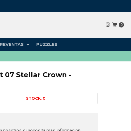
0
REVENTAS
PUZZLES
t 07 Stellar Crown -
STOCK: 0
n nosotros si necesita más información