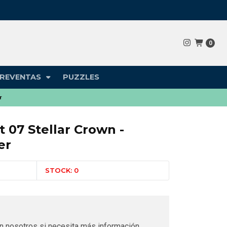
0
REVENTAS
PUZZLES
r
t 07 Stellar Crown -
er
STOCK: 0
n nosotros si necesita más información