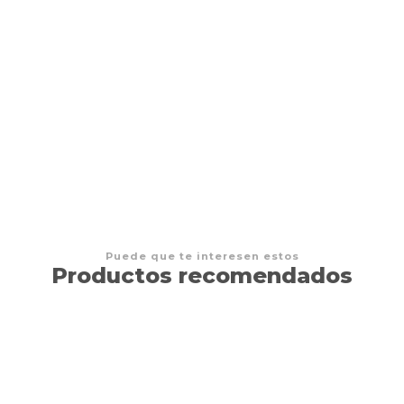
POKEMON - TCG - lumisose City Mini Tin ESPAÑOL
$15.000 CLP
Puede que te interesen estos
Productos recomendados