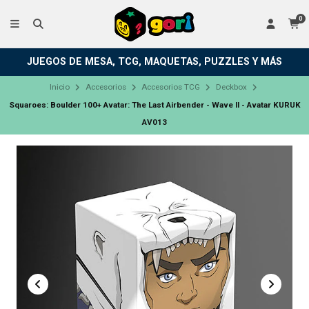
0
JUEGOS DE MESA, TCG, MAQUETAS, PUZZLES Y MÁS
Inicio
Accesorios
Accesorios TCG
Deckbox
Squaroes: Boulder 100+ Avatar: The Last Airbender - Wave II - Avatar KURUK
AV013