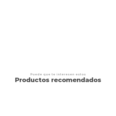
POKEMON - TCG - lumisose City Mini Tin ESPAÑOL
$15.000 CLP
Puede que te interesen estos
Productos recomendados