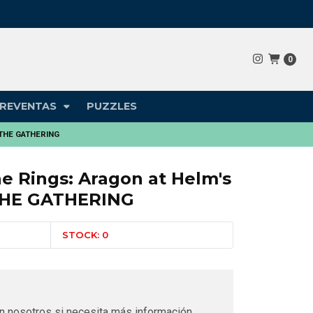
0
REVENTAS
PUZZLES
C THE GATHERING
e Rings: Aragon at Helm's
THE GATHERING
N
STOCK: 0
n nosotros si necesita más información