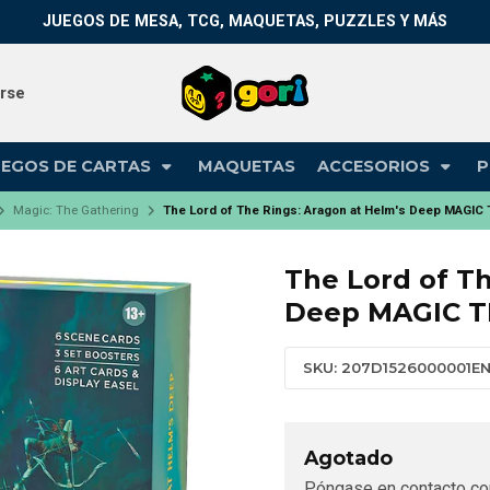
JUEGOS DE MESA, TCG, MAQUETAS, PUZZLES Y MÁS
arse
UEGOS DE CARTAS
MAQUETAS
ACCESORIOS
P
Magic: The Gathering
The Lord of The Rings: Aragon at Helm's Deep MAGI
The Lord of Th
Deep MAGIC 
SKU: 207D1526000001E
Agotado
Póngase en contacto co