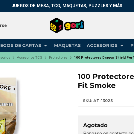
JUEGOS DE MESA, TCG, MAQUETAS, PUZZLES Y MÁS
arse
UEGOS DE CARTAS
MAQUETAS
ACCESORIOS
P
sorios
Accesorios TCG
Protectores
100 Protectores Dragon Shield Per
100 Protectore
Fit Smoke
SKU: AT-13023
Agotado
Póngase en contacto co