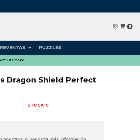
0
REVENTAS
PUZZLES
fect Fit Smoke
s Dragon Shield Perfect
STOCK: 0
n nosotros si necesita más información