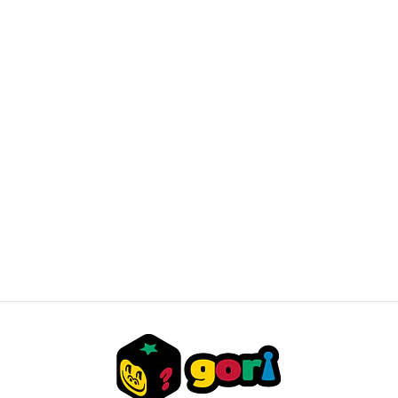
Juego de Mesa Taco Gato Cabra Queso Pizza - Devir
$12.000 CLP