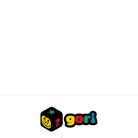
POKEMON - TCG - lumisose City Mini Tin ESPAÑOL
$15.000 CLP