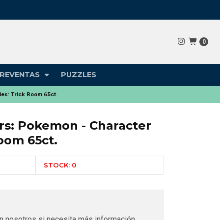
0
REVENTAS
PUZZLES
es: Trick Room 65ct.
rs: Pokemon - Character
Room 65ct.
STOCK: 0
n nosotros si necesita más información