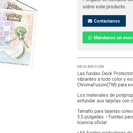
sobre este producto.
Contáctanos
Mándanos un men
DESCRIPCIÓN
Las fundas Deck Protector
vibrantes a todo color y e
ChromaFusion(TM) para evi
Los materiales de poliprop
enfundar sus tarjetas con c
Tamaño para tarjetas cole
3,5 pulgadas. • Fundas pa
licencia oficial
• 65 fundas protectoras d