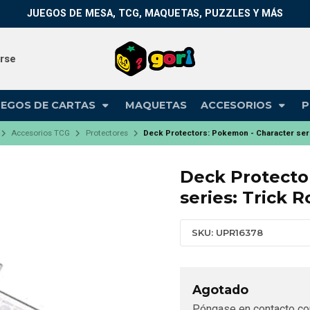
JUEGOS DE MESA, TCG, MAQUETAS, PUZZLES Y MÁS
arse
UEGOS DE CARTAS
MAQUETAS
ACCESORIOS
P
Accesorios TCG
Protectores
Deck Protectors: Pokemon - Character seri
Deck Protecto
series: Trick 
SKU: UPR16378
Agotado
Póngase en contacto co