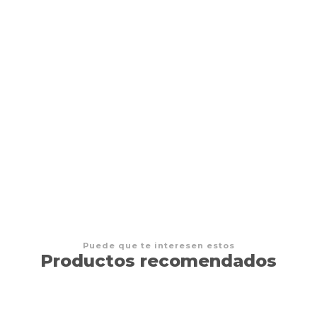
Everdell JDM
$65.000 CLP
Puede que te interesen estos
Productos recomendados