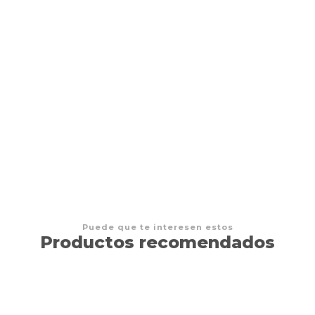
NO DISPONIBLE
41mm x 63mm Antiglare
$2.500 CLP
Puede que te interesen estos
Productos recomendados